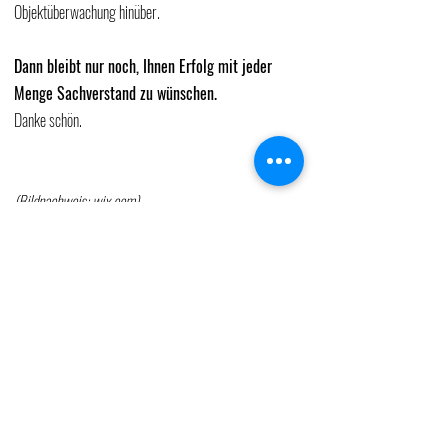
Objektüberwachung hinüber.
Dann bleibt nur noch, Ihnen Erfolg mit jeder 
Menge Sachverstand zu wünschen.
Danke schön.
(Bildnachweis: wix.com) 
Brandschutzkonzept
Theorie und Praxis
Was ist was im Brandschutz?