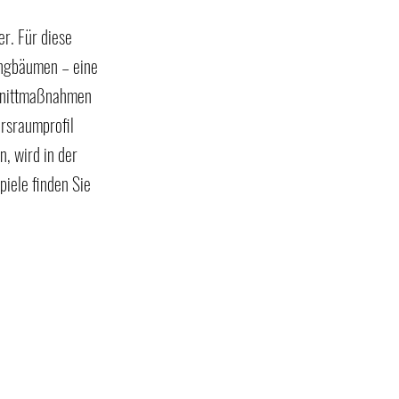
r. 
Für diese 
ungbäumen – eine 
hnittmaßnahmen 
rsraumprofil 
, wird in der 
piele finden Sie 