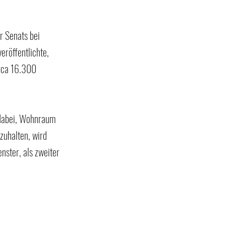
r Senats bei 
röffentlichte, 
rca 16.300 
dabei, Wohnraum 
uhalten, wird 
nster, als zweiter 