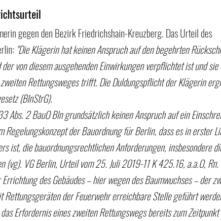
ichtsurteil
merin gegen den Bezirk Friedrichshain-Kreuzberg. Das Urteil des 
lin: 
"Die Klägerin hat keinen Anspruch auf den begehrten Rückschnit
er von diesem ausgehenden Einwirkungen verpflichtet ist und sie di
zweiten Rettungsweges trifft. Die Duldungspflicht der Klägerin ergi
esetz (BlnStrG).
33 Abs. 2 BauO Bln grundsätzlich keinen Anspruch auf ein Einschre
em Regelungskonzept der Bauordnung für Berlin, dass es in erster Li
s ist, die bauordnungsrechtlichen Anforderungen, insbesondere di
n (vg). VG Berlin, Urteil vom 25. Juli 2019-11 K 425.16, a.a.O, Rn. 
r Errichtung des Gebäudes – hier wegen des Baumwuchses – der z
it Rettungsgeräten der Feuerwehr erreichbare Stelle geführt werde
b das Erfordernis eines zweiten Rettungswegs bereits zum Zeitpunkt 