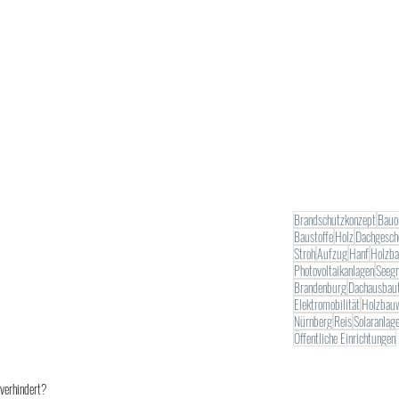
Brandschutzkonzept
Bauo
Baustoffe
Holz
Dachgesch
Stroh
Aufzug
Hanf
Holzb
Photovoltaikanlagen
Seegr
Brandenburg
Dachausbau
Elektromobilität
Holzbau
Nürnberg
Reis
Solaranlag
Öffentliche Einrichtungen
 verhindert?