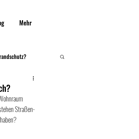
og
Mehr
Brandschutz?
ch?
r Wohnraum 
stehen Straßen- 
rhaben?