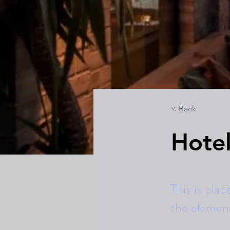
< Back
Hote
This is pla
the elemen