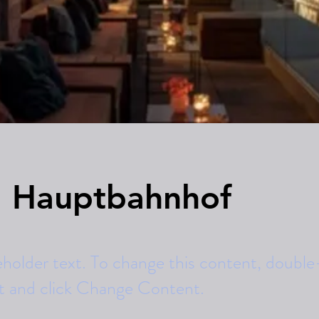
l Hauptbahnhof
ceholder text. To change this content, double
t and click Change Content.