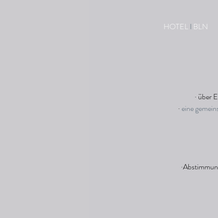
 HOTEL 
I 
BLN  
· über 
 · 
eine gemein
 ·Abstimmung