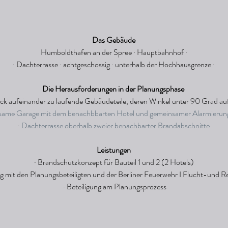
 Das Gebäude  
Humboldthafen an der Spree · Hauptbahnhof · 
 · Dachterrasse · achtgeschossig · unterhalb der Hochhausgrenze ·  
 Die Herausforderungen in der Planungsphase  
Eck aufeinander zu laufende Gebäudeteile, deren Winkel unter 90 Grad auf
same Garage mit dem benachbbarten Hotel und gemeinsamer Alarmierung 
 · 
Dachterrasse oberhalb zweier benachbarter Brandabschnitte  
 Leistungen  
 · Brandschutzkonzept für Bauteil 1 und 2 (2 Hotels)  
 mit den Planungsbeteiligten und der Berliner Feuerwehr I Flucht-und Re
 · Beteiligung am Planungsprozess 