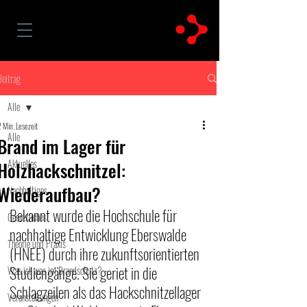
Beitrag
Alle
 Min. Lesezeit
Alle
Brand im Lager für
Aktuelles
Holzhackschnitzel:
Wiederaufbau?
Nachhaltiges
Bekannt wurde die Hochschule für 
Gesetzliches
nachhaltige Entwicklung Eberswalde 
Theorie und Praxis
(HNEE) durch ihre zukunftsorientierten 
Studiengänge. Sie geriet in die 
Was ist was im Brandschutz?
Schlagzeilen als das Hackschnitzellager 
Veranstaltungen