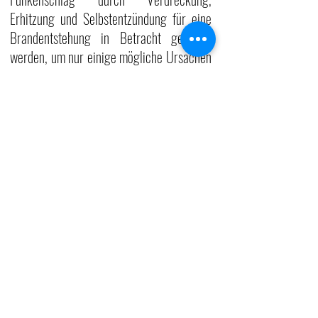
Erhitzung und Selbstentzündung für eine 
Brandentstehung in Betracht gezogen 
werden, um nur einige mögliche Ursachen 
für einen Brand zu nennen.
Grundprinzipien des Brandschutzes im 
Falle des Waldcampus
 waren für das 
technische Gebäude geringer Höhe ohne 
Aufenthaltsräume im Wesentlichen eine 
frühzeitige Alarmierung und Aufschaltung 
auf die Feuerwehr.
Inzwischen ist das Gebäude fertiggestellt 
und hat seinen Betrieb aufgenommen. Die 
Heizung läuft.