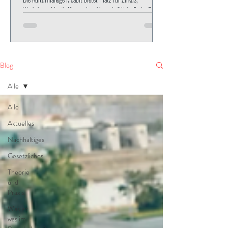
Workshops, Musik, Kino und nachbarschaftliche Feste. Das
Brandschutzkonzept erstellte Tarelkin Brandschutz.
Blog
Alle
Alle
Aktuelles
Nachhaltiges
Gesetzliches
Theorie
und
Praxis
Was ist
was im