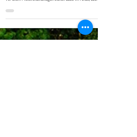
Industrie- und Gewerbedächer in Deutschland bieten
zahlreiche große Flächen, die besser genutzt werden könnten.
Vor allem Photovoltaikanlagen stehen dabei im Fokus, aber
auch Dachbegrünungen oder Aufenthaltsbereiche kommen in
Frage. Aus der Perspektive des Brandschutzes könnten
Bauherren gleich morgen mit solchen Projekten loslegen.