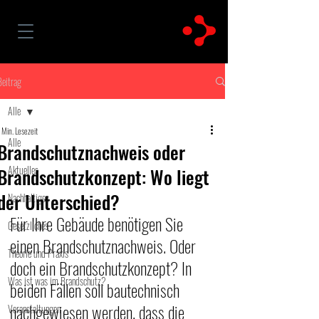
Beitrag
Alle
 Min. Lesezeit
Alle
Brandschutznachweis oder
Aktuelles
Brandschutzkonzept: Wo liegt
der Unterschied?
Nachhaltiges
Für Ihre Gebäude benötigen Sie 
Gesetzliches
einen Brandschutznachweis. Oder 
Theorie und Praxis
doch ein Brandschutzkonzept? In 
Was ist was im Brandschutz?
beiden Fällen soll bautechnisch 
nachgewiesen werden, dass die 
Veranstaltungen