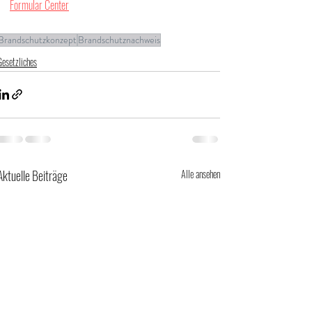
Formular Center
Brandschutzkonzept
Brandschutznachweis
Gesetzliches
Aktuelle Beiträge
Alle ansehen