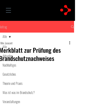
Beitrag
Alle
 Min. Lesezeit
Alle
Merkblatt zur Prüfung des
Aktuelles
Brandschutznachweises
Nachhaltiges
Gesetzliches
Theorie und Praxis
Was ist was im Brandschutz?
Veranstaltungen