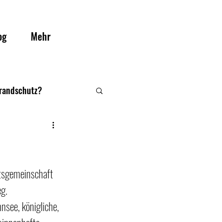
og
Mehr
Brandschutz?
itsgemeinschaft 
g. 
nsee, königliche, 