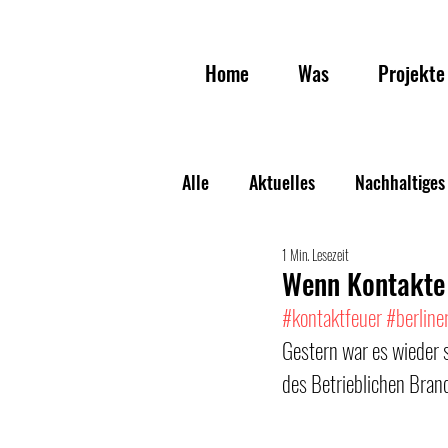
Home
Was
Projekte
Alle
Aktuelles
Nachhaltiges
1 Min. Lesezeit
Veranstaltungen
Wenn Kontakte 
#kontaktfeuer
#berline
Gestern war es wieder 
des Betrieblichen Bra