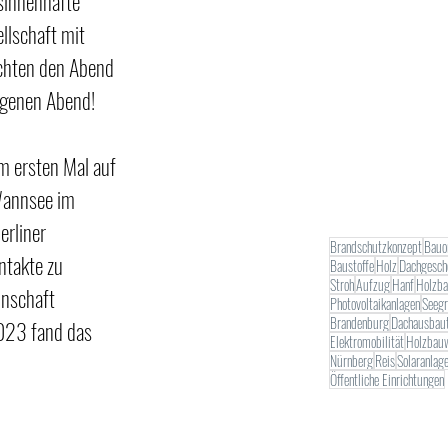
sinnenhafte 
lschaft mit 
chten den Abend 
ngenen Abend!
m ersten Mal auf 
annsee im 
rliner 
Brandschutzkonzept
Bauo
ntakte zu 
Baustoffe
Holz
Dachgesch
Stroh
Aufzug
Hanf
Holzb
inschaft 
Photovoltaikanlagen
Seegr
Brandenburg
Dachausbau
023 fand das 
Elektromobilität
Holzbau
Nürnberg
Reis
Solaranlag
Öffentliche Einrichtungen