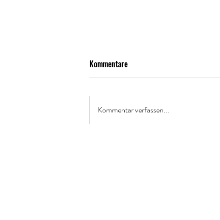
Kommentare
Kommentar verfassen...
Ankündigung: Feuertrutz
Fachmesse in Nürnberg im Juni