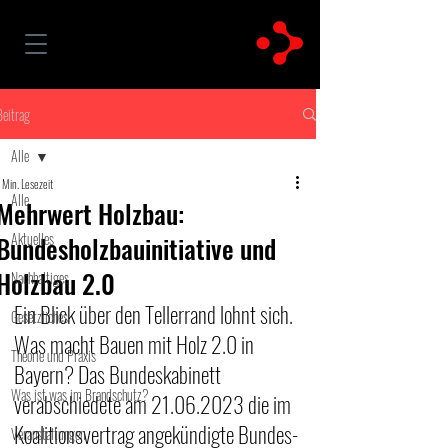
Beitrag
Alle
 Min. Lesezeit
Alle
Mehrwert Holzbau:
Aktuelles
Bundesholzbauinitiative und
Holzbau 2.0
Nachhaltiges
Ein Blick über den Tellerrand lohnt sich. 
Gesetzliches
Was macht Bauen mit Holz 2.0 in 
Theorie und Praxis
Bayern? Das Bundeskabinett 
Was ist was im Brandschutz?
verabschiedete am 21.06.2023 die im 
Koalitionsvertrag angekündigte Bundes-
Veranstaltungen