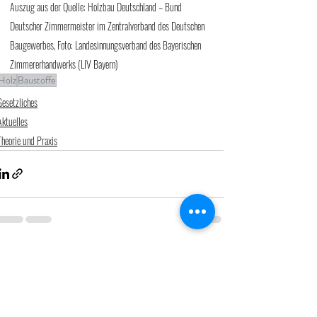
Auszug aus der Quelle: Holzbau Deutschland – Bund 
Deutscher Zimmermeister im Zentralverband des Deutschen 
Baugewerbes, Foto: Landesinnungsverband des Bayerischen 
Zimmererhandwerks (LIV Bayern)
Holz
Baustoffe
Gesetzliches
Aktuelles
Theorie und Praxis
Aktuelle Beiträge
Alle ansehen